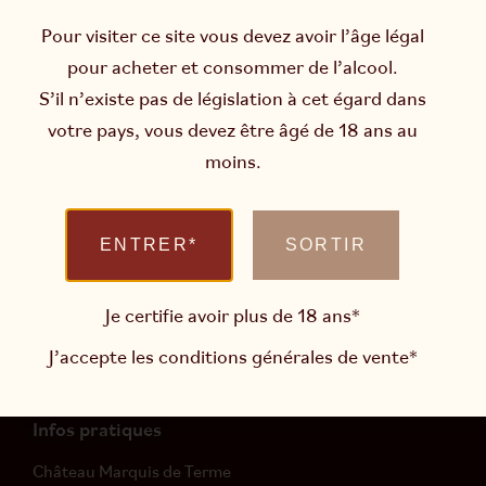
Pour visiter ce site vous devez avoir l’âge légal
pour acheter et consommer de l’alcool.
S’il n’existe pas de législation à cet égard dans
L’abus d’alcool est dangereux pour la santé.
votre pays, vous devez être âgé de 18 ans au
Consommer avec modération.
moins.
Newsletter
ENTRER*
SORTIR
Restons en contact et soyez informés des actualités du
domaine
Je certifie avoir plus de 18 ans*
J’accepte les
conditions générales de vente
*
M’INSCRIRE
Infos pratiques
Château Marquis de Terme