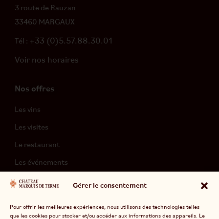
3 route de Rauzan
33460 MARGAUX
+33 (0)5.57.88.30.01
Tél :
Voir nos horaires
Nos offres
Les vins
Les visites
Le restaurant
Les événements
L’hébergement
Gérer le consentement
Pour offrir les meilleures expériences, nous utilisons des technologies telles
que les cookies pour stocker et/ou accéder aux informations des appareils. Le