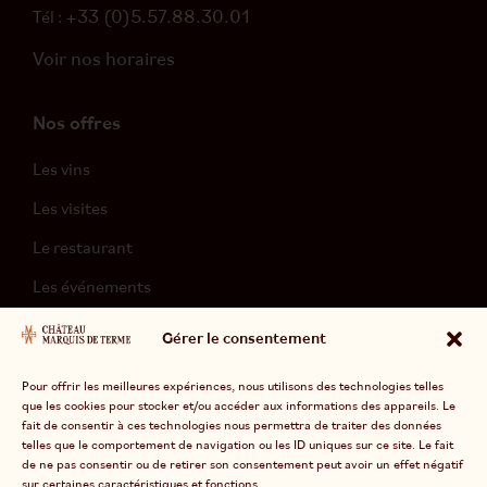
+33 (0)5.57.88.30.01
Tél :
Voir nos horaires
Nos offres
Les vins
Les visites
Le restaurant
Les événements
L’hébergement
Gérer le consentement
Pour offrir les meilleures expériences, nous utilisons des technologies telles
que les cookies pour stocker et/ou accéder aux informations des appareils. Le
fait de consentir à ces technologies nous permettra de traiter des données
telles que le comportement de navigation ou les ID uniques sur ce site. Le fait
de ne pas consentir ou de retirer son consentement peut avoir un effet négatif
Divinemenciel
© 2026 Marquis de Terme –
sur certaines caractéristiques et fonctions.