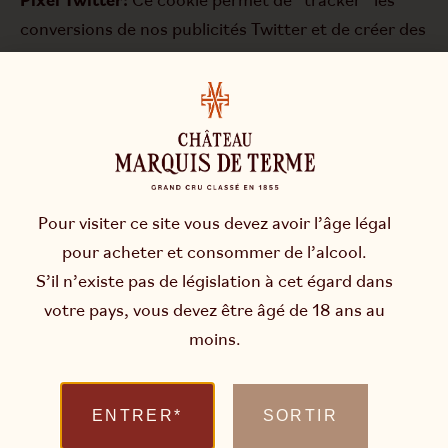
Pixel Twitter:
Ce cookie permet de “tracker” les
conversions de nos publicités Twitter et de créer des
audiences de reciblage sur la base des personnes qui
ont visité notre site ou des pages bien spécifiques.
Dans le cas où vous ne souhaitez pas que nous
installions de cookies sur votre ordinateur vous
pouvez désactiver l’installation des cookies dans
votre navigateur.
Pour visiter ce site vous devez avoir l’âge légal
Vous trouverez l’ensemble des informations pour
pour acheter et consommer de l’alcool.
désactiver les cookies pour chacun des navigateurs
S’il n’existe pas de législation à cet égard dans
suivants :
votre pays, vous devez être âgé de 18 ans au
Chrome :
moins.
https://support.google.com/chrome/answer/95647?
hl=fr&ref_topic=14666
ENTRER*
SORTIR
Internet Explorer: