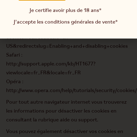
http://windows.microsoft.com/fr-
Je certifie avoir plus de 18 ans*
fr/windows7/block-enable-or-allow-cookies
Firefox :
J’accepte les
conditions générales de vente
*
http://support.mozilla.org/fr/kb/activer-desactiver-
cookies?redirectlocale=en-
US&redirectslug=Enabling+and+disabling+cookies
Safari :
http://support.apple.com/kb/HT1677?
viewlocale=fr_FR&locale=fr_FR
Opéra :
http://www.opera.com/help/tutorials/security/cookies/
Pour tout autre navigateur internet vous trouverez
les informations pour désactiver les cookies en
consultant la rubrique aide ou support.
Vous pouvez également désactiver vos cookies en