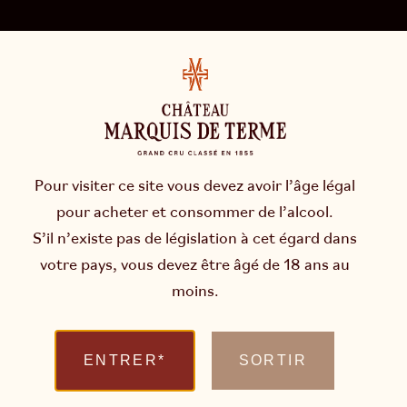
LA SIGNATURE
GRAPHITE
L’EMPREINTE DE NOTRE
TRIPTYQUE GÉOLOGIQUE
Pour visiter ce site vous devez avoir l’âge légal
pour acheter et consommer de l’alcool.
S’il n’existe pas de législation à cet égard dans
Ce qui fait qu’un Marquis de Terme ne ressemble
votre pays, vous devez être âgé de 18 ans au
à aucun autre Margaux, c’est sa signature
moins.
aromatique unique : une minéralité « graphite »,
évoquant la mine de crayon ou la pierre à fusil. Ce
trait de caractère singulier, qui traverse les
ENTRER*
SORTIR
millésimes avec une régularité remarquable, n’est