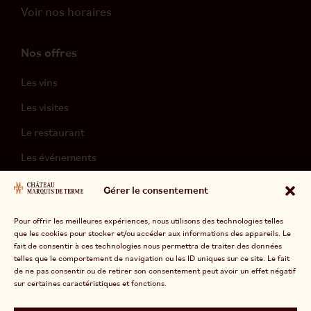
Voir nos horaires
Nos offres
Les vins
Les visites
Le restaurant
Les événements
L’hébergement
Gérer le consentement
Pour offrir les meilleures expériences, nous utilisons des technologies telles
que les cookies pour stocker et/ou accéder aux informations des appareils. Le
fait de consentir à ces technologies nous permettra de traiter des données
telles que le comportement de navigation ou les ID uniques sur ce site. Le fait
de ne pas consentir ou de retirer son consentement peut avoir un effet négatif
Divinemenciel
© 2026 Marquis de Terme –
sur certaines caractéristiques et fonctions.