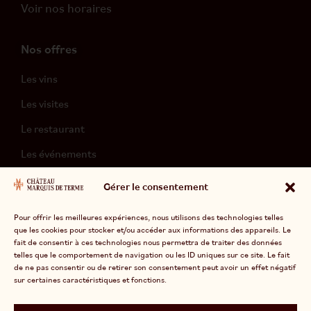
Voir nos horaires
Nos offres
Les vins
Les visites
Le restaurant
Les événements
L’hébergement
Gérer le consentement
Pour offrir les meilleures expériences, nous utilisons des technologies telles
que les cookies pour stocker et/ou accéder aux informations des appareils. Le
fait de consentir à ces technologies nous permettra de traiter des données
telles que le comportement de navigation ou les ID uniques sur ce site. Le fait
de ne pas consentir ou de retirer son consentement peut avoir un effet négatif
Divinemenciel
© 2026 Marquis de Terme –
sur certaines caractéristiques et fonctions.