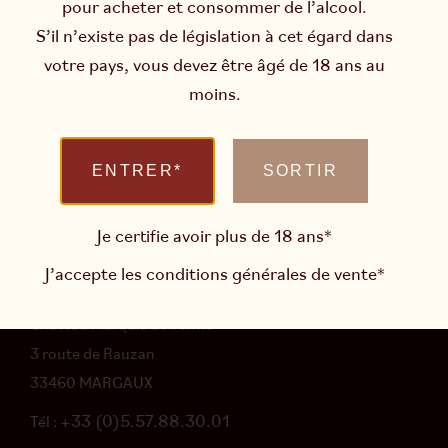
pour acheter et consommer de l’alcool.
L’abus d’alcool est dangereux pour la santé.
S’il n’existe pas de législation à cet égard dans
Consommer avec modération.
votre pays, vous devez être âgé de 18 ans au
Newsletter
moins.
Restons en contact et soyez informés des actualités du
domaine
ENTRER*
SORTIR
Je certifie avoir plus de 18 ans*
M’INSCRIRE
J’accepte les
conditions générales de vente
*
Infos pratiques
Château Marquis de Terme
3 route de Rauzan
33460 MARGAUX
+33 (0)5.57.88.30.01
Tél :