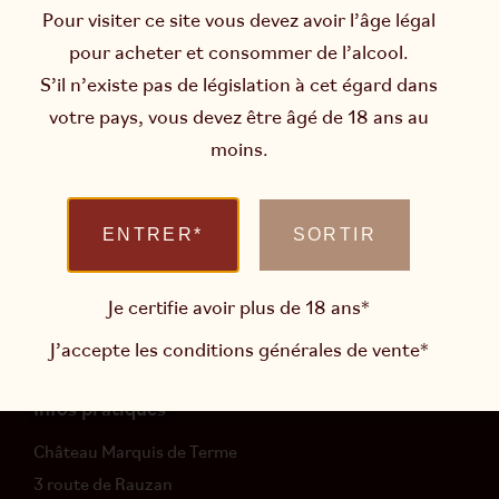
Pour visiter ce site vous devez avoir l’âge légal
pour acheter et consommer de l’alcool.
S’il n’existe pas de législation à cet égard dans
L’abus d’alcool est dangereux pour la santé.
votre pays, vous devez être âgé de 18 ans au
Consommer avec modération.
moins.
Newsletter
Restons en contact et soyez informés des actualités du
ENTRER*
SORTIR
domaine
Je certifie avoir plus de 18 ans*
J’accepte les
conditions générales de vente
*
M’INSCRIRE
Infos pratiques
Château Marquis de Terme
3 route de Rauzan