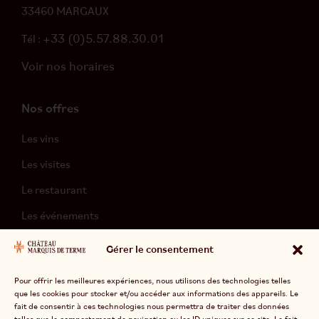
33460 MARGAUX
+33 (0)5.57.88.30.01
Tél :
Voir nos horaires
Nos offres
Les vins
Les visites
Le restaurant
Les événements
L’hébergement
Gérer le consentement
Pour offrir les meilleures expériences, nous utilisons des technologies telles
que les cookies pour stocker et/ou accéder aux informations des appareils. Le
fait de consentir à ces technologies nous permettra de traiter des données