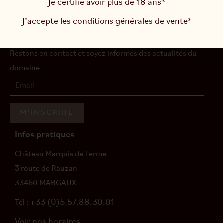
Je certifie avoir plus de 18 ans*
Consommer avec modération.
J’accepte les
conditions générales de vente
*
Newsletter
Restons en contact et soyez informés des actualités du
domaine
M’INSCRIRE
Infos pratiques
Château Marquis de Terme
3 route de Rauzan
33460 MARGAUX
+33 (0)5.57.88.30.01
Tél :
Voir nos horaires